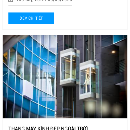
XEM CHI TIẾT
THANG MÁY KÍNH ĐẸP NGOÀI TRỜI