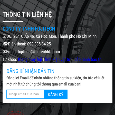
THÔNG TIN LIÊN HỆ
CÔNG TY TNHH FUJITECH
☑ĐC: 26/1C Ấp 46, Xã Hóc Môn, Thành phố Hồ Chí Minh.
☎Điện thoại: 093 836 34 25
✉Email: fujitech@fujitechlift.com
Từ khóa:
thang máy fuji
|
linh kiện vật tư
|
bảo hành bảo trì
ĐĂNG KÍ NHẬN BẢN TIN
Đăng ký Email để nhận những thông tin sự kiện, tin tức về luật
mới nhất từ chúng tôi thông qua email của bạn!
ĐĂNG KÝ