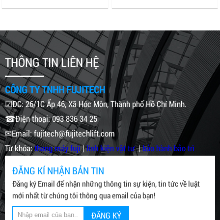
THÔNG TIN LIÊN HỆ
CÔNG TY TNHH FUJITECH
☑ĐC: 26/1C Ấp 46, Xã Hóc Môn, Thành phố Hồ Chí Minh.
☎Điện thoại: 093 836 34 25
✉Email: fujitech@fujitechlift.com
Từ khóa:
thang máy fuji
|
linh kiện vật tư
|
bảo hành bảo trì
ĐĂNG KÍ NHẬN BẢN TIN
Đăng ký Email để nhận những thông tin sự kiện, tin tức về luật
mới nhất từ chúng tôi thông qua email của bạn!
ĐĂNG KÝ