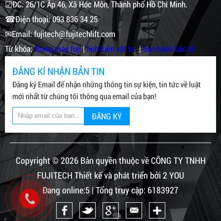
☑ĐC: 26/1C Ấp 46, Xã Hóc Môn, Thành phố Hồ Chí Minh.
☎Điện thoại: 093 836 34 25
✉Email: fujitech@fujitechlift.com
Từ khóa:
thang máy fuji
|
linh kiện vật tư
|
bảo hành bảo trì
ĐĂNG KÍ NHẬN BẢN TIN
Đăng ký Email để nhận những thông tin sự kiện, tin tức về luật
mới nhất từ chúng tôi thông qua email của bạn!
ĐĂNG KÝ
Copyright © 2026 Bản quyền thuộc về CÔNG TY TNHH
FUJITECH Thiết kế và phát triển bởi 2 YOU
Đang online:5 | Tổng truy cập: 6183927