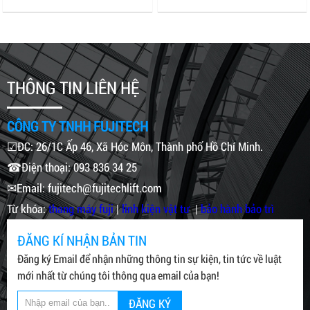
THÔNG TIN LIÊN HỆ
CÔNG TY TNHH FUJITECH
☑ĐC: 26/1C Ấp 46, Xã Hóc Môn, Thành phố Hồ Chí Minh.
☎Điện thoại: 093 836 34 25
✉Email: fujitech@fujitechlift.com
Từ khóa:
thang máy fuji
|
linh kiện vật tư
|
bảo hành bảo trì
ĐĂNG KÍ NHẬN BẢN TIN
Đăng ký Email để nhận những thông tin sự kiện, tin tức về luật
mới nhất từ chúng tôi thông qua email của bạn!
ĐĂNG KÝ