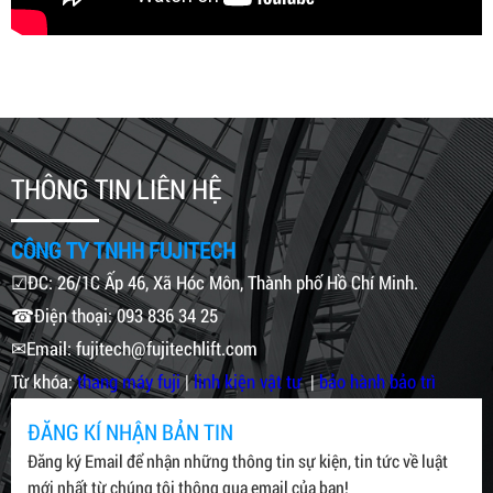
THÔNG TIN LIÊN HỆ
CÔNG TY TNHH FUJITECH
☑ĐC: 26/1C Ấp 46, Xã Hóc Môn, Thành phố Hồ Chí Minh.
☎Điện thoại: 093 836 34 25
✉Email: fujitech@fujitechlift.com
Từ khóa:
thang máy fuji
|
linh kiện vật tư
|
bảo hành bảo trì
ĐĂNG KÍ NHẬN BẢN TIN
Đăng ký Email để nhận những thông tin sự kiện, tin tức về luật
mới nhất từ chúng tôi thông qua email của bạn!