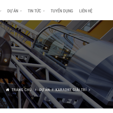
DỰ ÁN
TIN TỨC
TUYỂN DỤNG
LIÊN HỆ
TRANG CHỦ
DỰ ÁN
KARAOKE GIẢI TRÍ