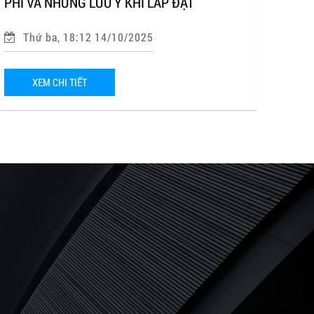
PHÍ VÀ NHỮNG LƯU Ý KHI LẮP ĐẶT
Thứ ba, 18:12 14/10/2025
XEM CHI TIẾT