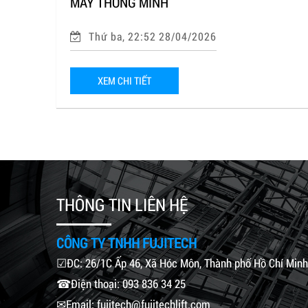
MÁY THÔNG MINH
Thứ ba, 22:52 28/04/2026
XEM CHI TIẾT
THÔNG TIN LIÊN HỆ
CÔNG TY TNHH FUJITECH
☑ĐC: 26/1C Ấp 46, Xã Hóc Môn, Thành phố Hồ Chí Minh
☎Điện thoại: 093 836 34 25
✉Email: fujitech@fujitechlift.com