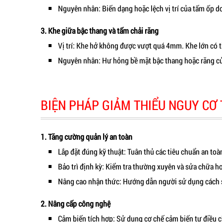
Nguyên nhân: Biến dạng hoặc lệch vị trí của tấm ốp d
3. Khe giữa bậc thang và tấm chải răng
Vị trí: Khe hở không được vượt quá 4mm. Khe lớn có 
Nguyên nhân: Hư hỏng bề mặt bậc thang hoặc răng của 
BIỆN PHÁP GIẢM THIỂU NGUY CƠ 
1. Tăng cường quản lý an toàn
Lắp đặt đúng kỹ thuật: Tuân thủ các tiêu chuẩn an toàn
Bảo trì định kỳ: Kiểm tra thường xuyên và sửa chữa ho
Nâng cao nhận thức: Hướng dẫn người sử dụng cách s
2. Nâng cấp công nghệ
Cảm biến tích hợp: Sử dụng cơ chế cảm biến tự điều ch