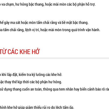
o va chạm, hư hỏng bậc thang, hoặc mài mòn các bộ phận hỗ trợ.
thể gây ma sát hoặc mòn tấm chải răng và bề mặt bậc thang.
tấm chải răng, lệch vị trí, hoặc mài mòn trong quá trình vận hành.
TỪ CÁC KHE HỞ
 khi lắp đặt, kiểm tra kỹ lưỡng các khe hở.
ặc thay thế kịp thời các bộ phận hư hỏng.
ử dụng thang cuốn an toàn, thông qua tem nhãn hay biển cảnh báo rõ rà
ỉnh khe hở giúp giảm thiểu rủi ro do lệch tấm ốp.