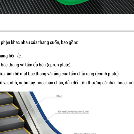
bộ phận khác nhau của thang cuốn, bao gồm:
ang liền kề.
bậc thang và tấm ốp bên (apron plate).
ữa rãnh bề mặt bậc thang và răng của tấm chải răng (comb plate).
ồ vật nhỏ, ngón tay, hoặc bàn chân, dẫn đến tổn thương cá nhân hoặc hư h