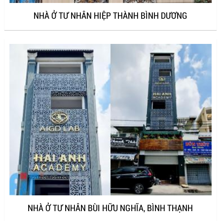
NHÀ Ở TƯ NHÂN HIỆP THÀNH BÌNH DƯƠNG
NHÀ Ở TƯ NHÂN BÙI HỮU NGHĨA, BÌNH THẠNH