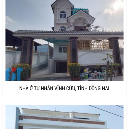
NHÀ Ở TƯ NHÂN VĨNH CỬU, TỈNH ĐỒNG NAI