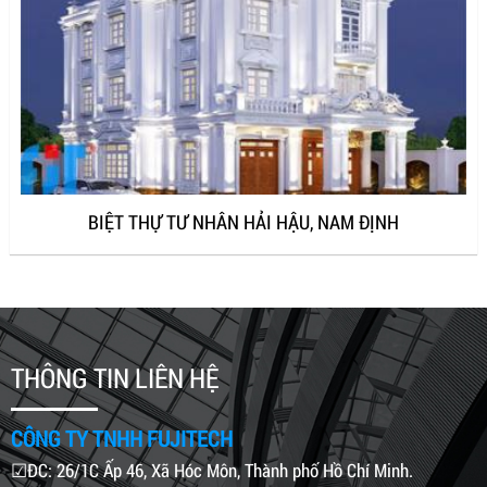
BIỆT THỰ TƯ NHÂN HẢI HẬU, NAM ĐỊNH
THÔNG TIN LIÊN HỆ
CÔNG TY TNHH FUJITECH
☑ĐC: 26/1C Ấp 46, Xã Hóc Môn, Thành phố Hồ Chí Minh.