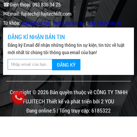
☎Điện thoại: 093 836 34 25
✉Email: fujitech@fujitechlift.com
Từ khóa:
thang máy fuji
|
linh kiện vật tư
|
bảo hành bảo trì
ĐĂNG KÍ NHẬN BẢN TIN
Đăng ký Email để nhận những thông tin sự kiện, tin tức về luật
mới nhất từ chúng tôi thông qua email của bạn!
ĐĂNG KÝ
Copyright © 2026 Bản quyền thuộc về CÔNG TY TNHH
FUJITECH Thiết kế và phát triển bởi 2 YOU
Đang online:5 | Tổng truy cập: 6185322