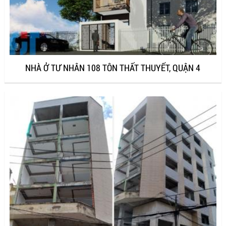
NHÀ Ở TƯ NHÂN 108 TÔN THẤT THUYẾT, QUẬN 4