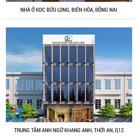
NHÀ Ở KDC BỬU LONG, BIÊN HÒA, ĐỒNG NAI
TRUNG TÂM ANH NGỮ KHANG ANH, THỚI AN, Q12