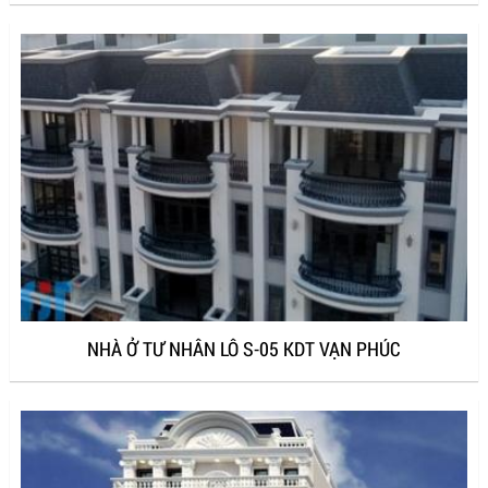
NHÀ Ở TƯ NHÂN LÔ S-05 KDT VẠN PHÚC