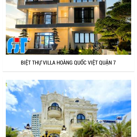
BIỆT THỰ VILLA HOÀNG QUỐC VIỆT QUẬN 7