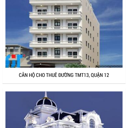
CĂN HỘ CHO THUÊ ĐƯỜNG TMT13, QUẬN 12