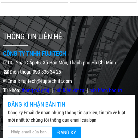
THÔNG TIN LIÊN HỆ
CÔNG TY TNHH FUJITECH
☑ĐC: 26/1C Ấp 46, Xã Hóc Môn, Thành phố Hồ Chí Minh.
☎Điện thoại: 093 836 34 25
✉Email: fujitech@fujitechlift.com
Từ khóa:
thang máy fuji
|
linh kiện vật tư
|
bảo hành bảo trì
ĐĂNG KÍ NHẬN BẢN TIN
Đăng ký Email để nhận những thông tin sự kiện, tin tức về luật
mới nhất từ chúng tôi thông qua email của bạn!
ĐĂNG KÝ