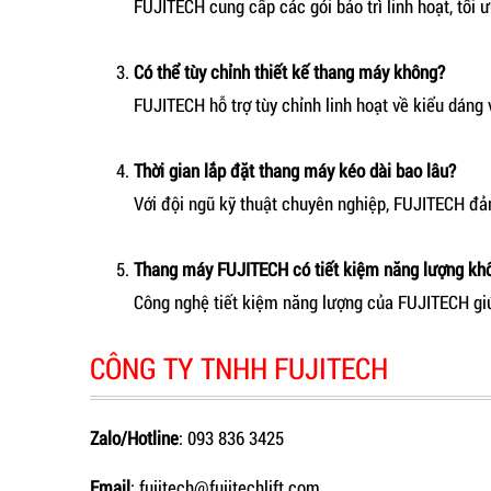
FUJITECH cung cấp các gói bảo trì linh hoạt, tối ư
Có thể tùy chỉnh thiết kế thang máy không?
FUJITECH hỗ trợ tùy chỉnh linh hoạt về kiểu dáng 
Thời gian lắp đặt thang máy kéo dài bao lâu?
Với đội ngũ kỹ thuật chuyên nghiệp, FUJITECH đả
Thang máy FUJITECH có tiết kiệm năng lượng kh
Công nghệ tiết kiệm năng lượng của FUJITECH giúp
CÔNG TY TNHH FUJITECH
Zalo/Hotline
: 093 836 3425
Email
: fujitech@fujitechlift.com