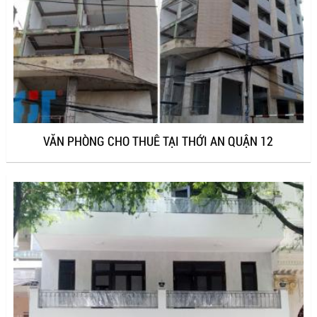
VĂN PHÒNG CHO THUÊ TẠI THỚI AN QUẬN 12