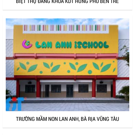
BIỆT THỰ ĐĂNG KHOA KDT HƯNG PHÚ BẾN TRE
TRƯỜNG MẦM NON LAN ANH, BÀ RỊA VŨNG TÀU