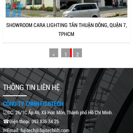
SHOWROOM CARA LIGHTING TÂN THUẬN ĐÔNG, QUẬN 7,
TPHCM
<
1
2
THÔNG TIN LIÊN HỆ
CÔNG TY TNHH FUJITECH
☑ĐC: 26/1C Ấp 46, Xã Hóc Môn, Thành phố Hồ Chí Minh.
☎Điện thoại: 093 836 34 25
✉Email: fujitech@fujitechlift.com