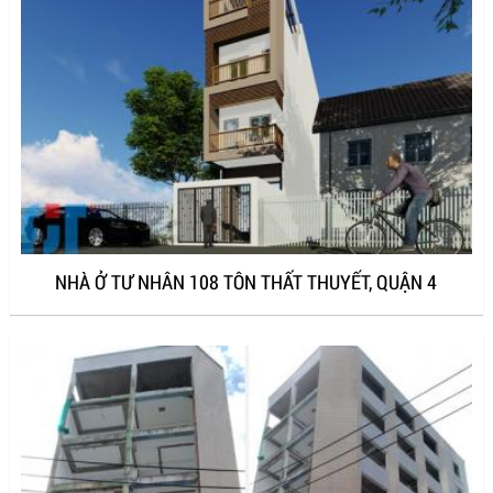
NHÀ Ở TƯ NHÂN 108 TÔN THẤT THUYẾT, QUẬN 4