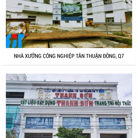
NHÀ XƯỞNG CÔNG NGHIỆP TÂN THUẬN ĐÔNG, Q7