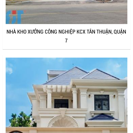
NHÀ KHO XƯỞNG CÔNG NGHIỆP KCX TÂN THUẬN, QUẬN
7