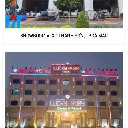
SHOWROOM VLXD THANH SƠN, TP.CÀ MAU