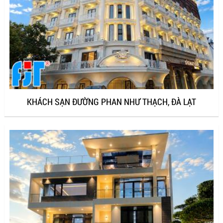
KHÁCH SẠN ĐƯỜNG PHAN NHƯ THẠCH, ĐÀ LẠT