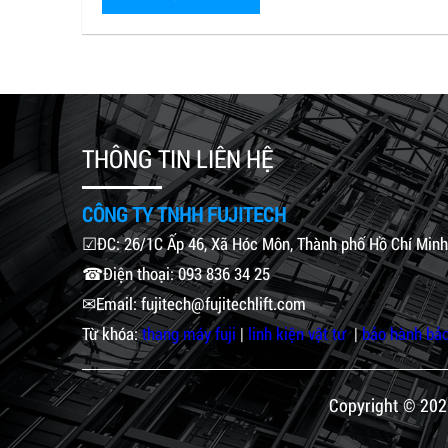
THÔNG TIN LIÊN HỆ
CÔNG TY TNHH FUJITECH
☑ĐC: 26/1C Ấp 46, Xã Hóc Môn, Thành phố Hồ Chí Minh
☎Điện thoại: 093 836 34 25
✉Email: fujitech@fujitechlift.com
Từ khóa:
thang máy fuji
|
linh kiện vật tư
|
bảo hành bảo
Copyright © 202