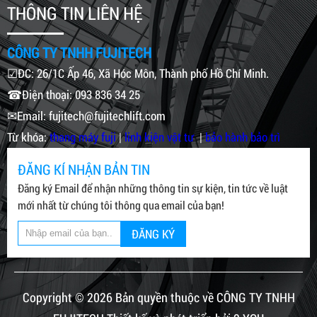
THÔNG TIN LIÊN HỆ
CÔNG TY TNHH FUJITECH
☑ĐC: 26/1C Ấp 46, Xã Hóc Môn, Thành phố Hồ Chí Minh.
☎Điện thoại: 093 836 34 25
✉Email: fujitech@fujitechlift.com
Từ khóa:
thang máy fuji
|
linh kiện vật tư
|
bảo hành bảo trì
ĐĂNG KÍ NHẬN BẢN TIN
Đăng ký Email để nhận những thông tin sự kiện, tin tức về luật
mới nhất từ chúng tôi thông qua email của bạn!
ĐĂNG KÝ
Copyright © 2026 Bản quyền thuộc về CÔNG TY TNHH