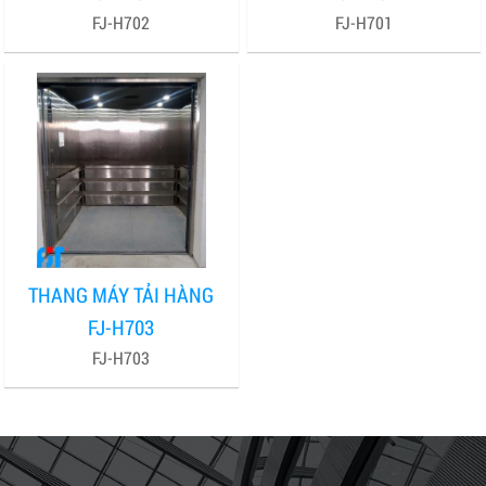
FJ-H702
FJ-H701
THANG MÁY TẢI HÀNG
FJ-H703
FJ-H703