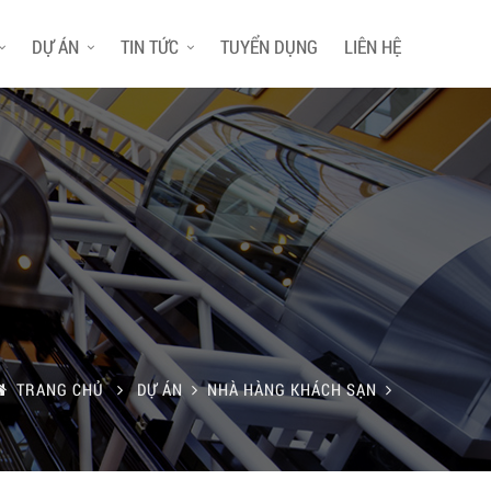
DỰ ÁN
TIN TỨC
TUYỂN DỤNG
LIÊN HỆ
TRANG CHỦ
DỰ ÁN
NHÀ HÀNG KHÁCH SẠN