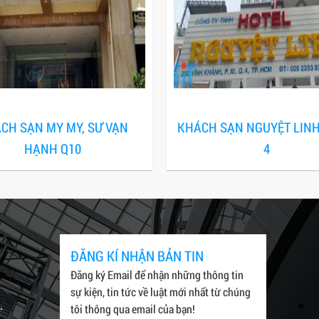
CH SẠN MY MY, SƯ VẠN
KHÁCH SẠN NGUYỆT LIN
HẠNH Q10
4
ĐĂNG KÍ NHẬN BẢN TIN
Đăng ký Email để nhận những thông tin
sự kiện, tin tức về luật mới nhất từ chúng
.
tôi thông qua email của bạn!