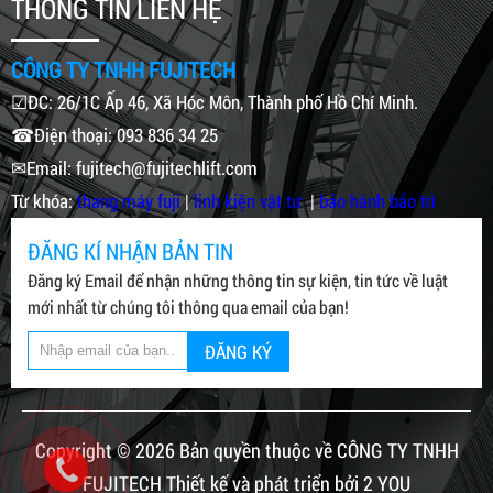
THÔNG TIN LIÊN HỆ
CÔNG TY TNHH FUJITECH
☑ĐC: 26/1C Ấp 46, Xã Hóc Môn, Thành phố Hồ Chí Minh.
☎Điện thoại: 093 836 34 25
✉Email: fujitech@fujitechlift.com
Từ khóa:
thang máy fuji
|
linh kiện vật tư
|
bảo hành bảo trì
ĐĂNG KÍ NHẬN BẢN TIN
Đăng ký Email để nhận những thông tin sự kiện, tin tức về luật
mới nhất từ chúng tôi thông qua email của bạn!
ĐĂNG KÝ
Copyright © 2026 Bản quyền thuộc về CÔNG TY TNHH
FUJITECH Thiết kế và phát triển bởi 2 YOU