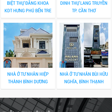
BIỆT THỰ ĐĂNG KHOA
DINH THỰ LANG TRUYỀN
KDT HƯNG PHÚ BẾN TRE
TP. CẦN THƠ
NHÀ Ở TƯ NHÂN HIỆP
NHÀ Ở TƯ NHÂN BÙI HỮU
THÀNH BÌNH DƯƠNG
NGHĨA, BÌNH THẠNH