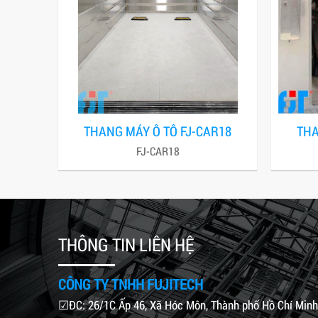
THANG MÁY Ô TÔ FJ-CAR18
THA
FJ-CAR18
THÔNG TIN LIÊN HỆ
CÔNG TY TNHH FUJITECH
☑ĐC: 26/1C Ấp 46, Xã Hóc Môn, Thành phố Hồ Chí Minh