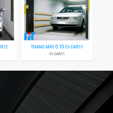
AR12
THANG MÁY Ô TÔ FJ-CAR11
FJ-CAR11