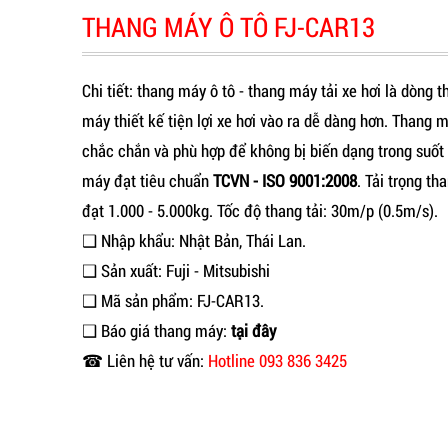
THANG MÁY Ô TÔ FJ-CAR13
Chi tiết: thang máy ô tô - thang máy tải xe hơi là dòng 
máy thiết kế tiện lợi xe hơi vào ra dễ dàng hơn. Thang m
chắc chắn và phù hợp để không bị biến dạng trong suốt 
máy đạt tiêu chuẩn
TCVN - ISO 9001:2008
. Tải trọng t
đạt 1.000 - 5.000kg. Tốc độ thang tải: 30m/p (0.5m/s).
❑ Nhập khẩu: Nhật Bản, Thái Lan.
❑ Sản xuất: Fuji - Mitsubishi
❑ Mã sản phẩm: FJ-CAR13.
❑ Báo giá thang máy:
tại đây
☎ Liên hệ tư vấn:
Hotline 093 836 3425