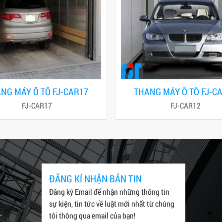
NG MÁY Ô TÔ FJ-CAR17
THANG MÁY Ô TÔ FJ-C
FJ-CAR17
FJ-CAR12
ĐĂNG KÍ NHẬN BẢN TIN
Đăng ký Email để nhận những thông tin
sự kiện, tin tức về luật mới nhất từ chúng
.
tôi thông qua email của bạn!