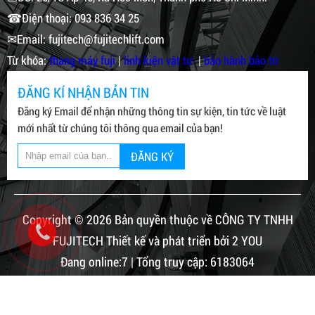
☎Điện thoại: 093 836 34 25
✉Email: fujitech@fujitechlift.com
Từ khóa:
thang máy fuji
|
linh kiện vật tư
|
bảo hành bảo trì
ĐĂNG KÍ NHẬN BẢN TIN
Đăng ký Email để nhận những thông tin sự kiện, tin tức về luật
mới nhất từ chúng tôi thông qua email của bạn!
ĐĂNG KÝ
Copyright © 2026 Bản quyền thuộc về CÔNG TY TNHH
FUJITECH Thiết kế và phát triển bởi 2 YOU
Đang online:7 | Tổng truy cập: 6183064