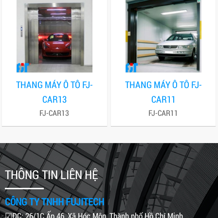
THANG MÁY Ô TÔ FJ-
THANG MÁY Ô TÔ FJ-
CAR13
CAR11
FJ-CAR13
FJ-CAR11
THÔNG TIN LIÊN HỆ
CÔNG TY TNHH FUJITECH
☑ĐC: 26/1C Ấp 46, Xã Hóc Môn, Thành phố Hồ Chí Minh.