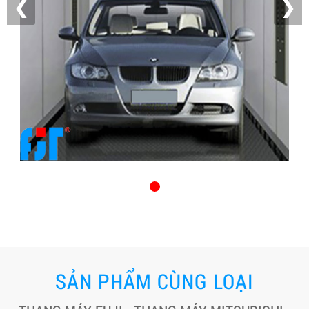
❮
❯
SẢN PHẨM CÙNG LOẠI