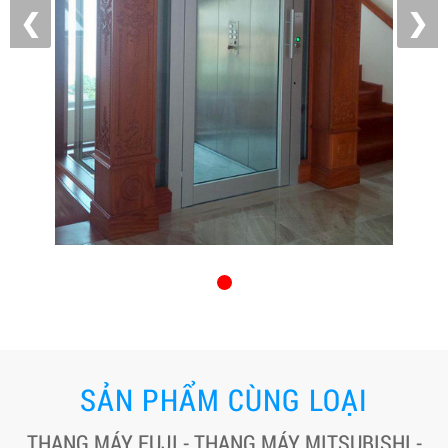
❮
❯
SẢN PHẨM CÙNG LOẠI
THANG MÁY FUJI - THANG MÁY MITSUBISHI -