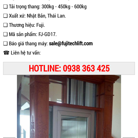
❑ Tải trọng thang: 300kg - 450kg - 600kg
❑ Xuất xứ: Nhật Bản, Thái Lan.
❑ Thương hiệu: Fuji.
❑ Mã sản phẩm: FJ-GD17.
❑ Báo giá thang máy:
sale@fujitechlift.com
☎ Liên hệ tư vấn:
HOTLINE: 0938 363 425