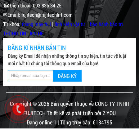
☎Điện thoại: 093 836 34 25
✉Email: fujitech@fujitechlift.com
Từ khóa:
thang máy fuji
|
linh kiện vật tư
|
bảo hành bảo trì
THÔNG TIN LIÊN HỆ
ĐĂNG KÍ NHẬN BẢN TIN
Đăng ký Email để nhận những thông tin sự kiện, tin tức về luật
mới nhất từ chúng tôi thông qua email của bạn!
ĐĂNG KÝ
Copyright © 2026 Bản quyền thuộc về CÔNG TY TNHH
FUJITECH Thiết kế và phát triển bởi 2 YOU
Đang online:1 | Tổng truy cập: 6184795