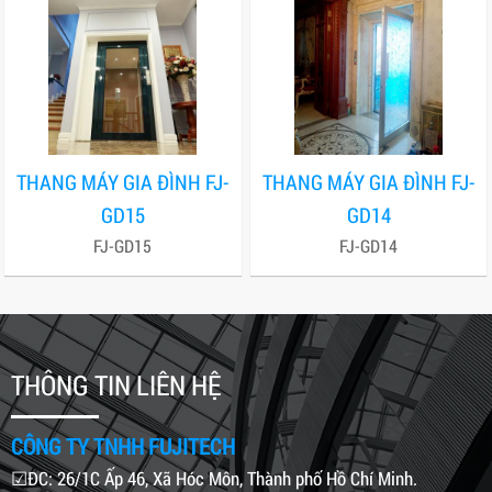
THANG MÁY GIA ĐÌNH FJ-
THANG MÁY GIA ĐÌNH FJ-
GD15
GD14
FJ-GD15
FJ-GD14
THÔNG TIN LIÊN HỆ
CÔNG TY TNHH FUJITECH
☑ĐC: 26/1C Ấp 46, Xã Hóc Môn, Thành phố Hồ Chí Minh.