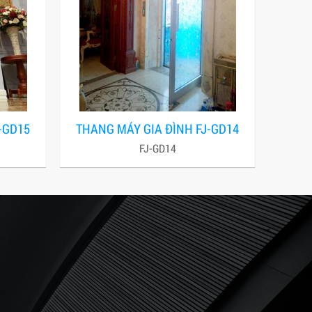
-GD15
THANG MÁY GIA ĐÌNH FJ-GD14
FJ-GD14