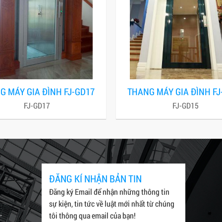
G MÁY GIA ĐÌNH FJ-GD17
THANG MÁY GIA ĐÌNH FJ
FJ-GD17
FJ-GD15
ĐĂNG KÍ NHẬN BẢN TIN
Đăng ký Email để nhận những thông tin
sự kiện, tin tức về luật mới nhất từ chúng
.
tôi thông qua email của bạn!