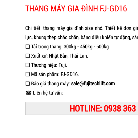
THANG MÁY GIA ĐÌNH FJ-GD16
Chi tiết: thang máy gia đình size nhỏ. Thiết kế đơn g
lực, khung thép chắc chắn, bảng điều khiển tự động, sàn
❑ Tải trọng thang: 300kg - 450kg - 600kg
❑ Xuất xứ: Nhật Bản, Thái Lan.
❑ Thương hiệu: Fuji.
❑ Mã sản phẩm: FJ-GD16.
❑ Báo giá thang máy:
sale@fujitechlift.com
☎ Liên hệ tư vấn:
HOTLINE: 0938 363