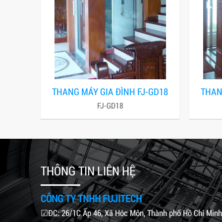
THANG MÁY GIA ĐÌNH FJ-GD18
THAN
FJ-GD18
THÔNG TIN LIÊN HỆ
CÔNG TY TNHH FUJITECH
☑ĐC: 26/1C Ấp 46, Xã Hóc Môn, Thành phố Hồ Chí Minh