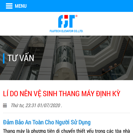
MENU
TƯ VẤN
LÍ DO NÊN VỆ SINH THANG MÁY ĐỊNH KỲ
Thứ tư, 23:31 01/07/2020 .
Đảm Bảo An Toàn Cho Người Sử Dụng
Thang máy là phương tiện di chuyển thiết yếu trong các tòa nhà