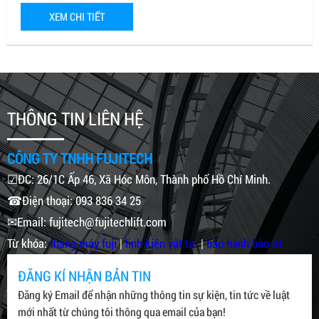
XEM CHI TIẾT
THÔNG TIN LIÊN HỆ
CÔNG TY TNHH FUJITECH
☑ĐC: 26/1C Ấp 46, Xã Hóc Môn, Thành phố Hồ Chí Minh.
☎Điện thoại: 093 836 34 25
✉Email: fujitech@fujitechlift.com
Từ khóa:
thang máy fuji
|
linh kiện vật tư
|
bảo hành bảo trì
ĐĂNG KÍ NHẬN BẢN TIN
Đăng ký Email để nhận những thông tin sự kiện, tin tức về luật
mới nhất từ chúng tôi thông qua email của bạn!