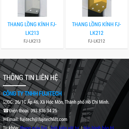
THANG LỒNG KÍNH FJ-
THANG LỒNG KÍNH FJ-
LK213
LK212
FJ-LK213
FJ-LK212
THÔNG TIN LIÊN HỆ
CÔNG TY TNHH FUJITECH
☑ĐC: 26/1C Ấp 46, Xã Hóc Môn, Thành phố Hồ Chí Minh.
☎Điện thoại: 093 836 34 25
✉Email: fujitech@fujitechlift.com
Từ khóa:
thang máy fuji
|
linh kiện vật tư
|
bảo hành bảo trì