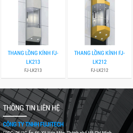
THANG LỒNG KÍNH FJ-
THANG LỒNG KÍNH FJ-
LK213
LK212
FJ-LK213
FJ-LK212
THÔNG TIN LIÊN HỆ
CÔNG TY TNHH FUJITECH
☑ĐC: 26/1C Ấp 46, Xã Hóc Môn, Thành phố Hồ Chí Minh.