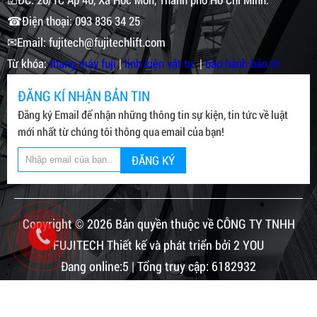
☎Điện thoại: 093 836 34 25
✉Email: fujitech@fujitechlift.com
Từ khóa:
thang máy fuji
|
linh kiện vật tư
|
bảo hành bảo trì
ĐĂNG KÍ NHẬN BẢN TIN
Đăng ký Email để nhận những thông tin sự kiện, tin tức về luật
mới nhất từ chúng tôi thông qua email của bạn!
ĐĂNG KÝ
Copyright © 2026 Bản quyền thuộc về CÔNG TY TNHH
FUJITECH Thiết kế và phát triển bởi 2 YOU
Đang online:5 | Tổng truy cập: 6182932