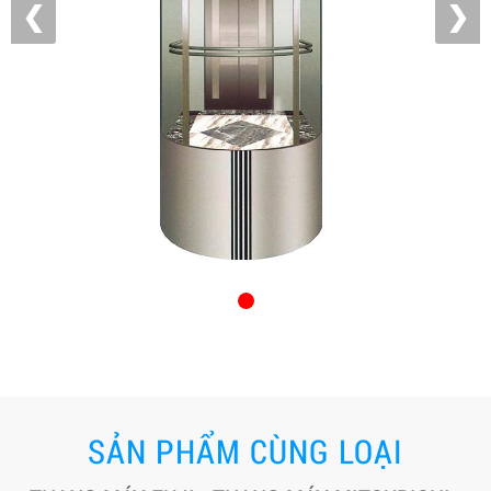
❮
❯
SẢN PHẨM CÙNG LOẠI