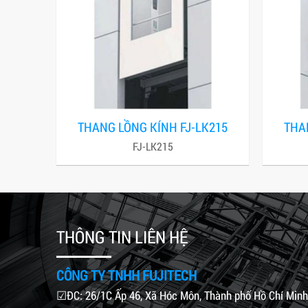
THANG LỒNG KÍNH FJ-LK215
THA
FJ-LK215
THÔNG TIN LIÊN HỆ
CÔNG TY TNHH FUJITECH
☑ĐC: 26/1C Ấp 46, Xã Hóc Môn, Thành phố Hồ Chí Minh