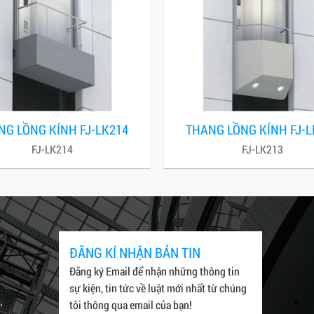
NG LỒNG KÍNH FJ-LK214
THANG LỒNG KÍNH FJ-L
FJ-LK214
FJ-LK213
ĐĂNG KÍ NHẬN BẢN TIN
Đăng ký Email để nhận những thông tin
sự kiện, tin tức về luật mới nhất từ chúng
.
tôi thông qua email của bạn!