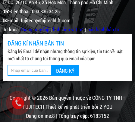
☑ĐC: 26/1C Ấp 46, Xã Hóc Môn, Thành phố Hồ Chí Minh.
☎Điện thoại: 093 836 34 25
✉Email: fujitech@fujitechlift.com
Từ khóa:
thang máy fuji
|
linh kiện vật tư
|
bảo hành bảo trì
ĐĂNG KÍ NHẬN BẢN TIN
Đăng ký Email để nhận những thông tin sự kiện, tin tức về luật
mới nhất từ chúng tôi thông qua email của bạn!
ĐĂNG KÝ
Copyright © 2026 Bản quyền thuộc về CÔNG TY TNHH
FUJITECH Thiết kế và phát triển bởi 2 YOU
Đang online:8 | Tổng truy cập: 6183152