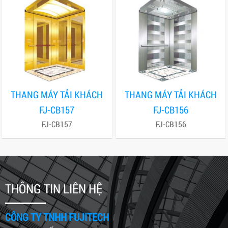
THANG MÁY TẢI KHÁCH
THANG MÁY TẢI KHÁCH
FJ-CB157
FJ-CB156
FJ-CB157
FJ-CB156
THÔNG TIN LIÊN HỆ
CÔNG TY TNHH FUJITECH