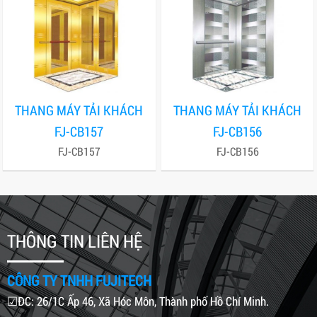
THANG MÁY TẢI KHÁCH
THANG MÁY TẢI KHÁCH
FJ-CB157
FJ-CB156
FJ-CB157
FJ-CB156
THÔNG TIN LIÊN HỆ
CÔNG TY TNHH FUJITECH
☑ĐC: 26/1C Ấp 46, Xã Hóc Môn, Thành phố Hồ Chí Minh.