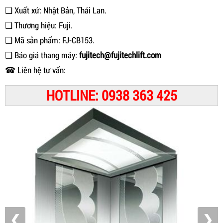
❑ Xuất xứ: Nhật Bản, Thái Lan.
❑ Thương hiệu: Fuji.
❑ Mã sản phẩm: FJ-CB153.
❑ Báo giá thang máy:
fujitech@fujitechlift.com
☎ Liên hệ tư vấn:
HOTLINE: 0938 363 425
❮
❯