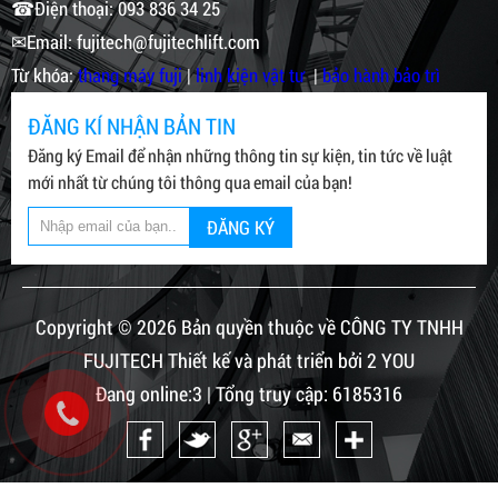
☎Điện thoại: 093 836 34 25
✉Email: fujitech@fujitechlift.com
Từ khóa:
thang máy fuji
|
linh kiện vật tư
|
bảo hành bảo trì
ĐĂNG KÍ NHẬN BẢN TIN
Đăng ký Email để nhận những thông tin sự kiện, tin tức về luật
mới nhất từ chúng tôi thông qua email của bạn!
ĐĂNG KÝ
Copyright © 2026 Bản quyền thuộc về CÔNG TY TNHH
FUJITECH Thiết kế và phát triển bởi 2 YOU
Đang online:3 | Tổng truy cập: 6185316