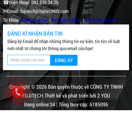
☎Điện thoại: 093 836 34 25
✉Email: fujitech@fujitechlift.com
Từ khóa:
thang máy fuji
|
linh kiện vật tư
|
bảo hành bảo trì
ĐĂNG KÍ NHẬN BẢN TIN
Đăng ký Email để nhận những thông tin sự kiện, tin tức về luật
mới nhất từ chúng tôi thông qua email của bạn!
ĐĂNG KÝ
Copyright © 2026 Bản quyền thuộc về CÔNG TY TNHH
FUJITECH Thiết kế và phát triển bởi 2 YOU
Đang online:34 | Tổng truy cập: 6185096