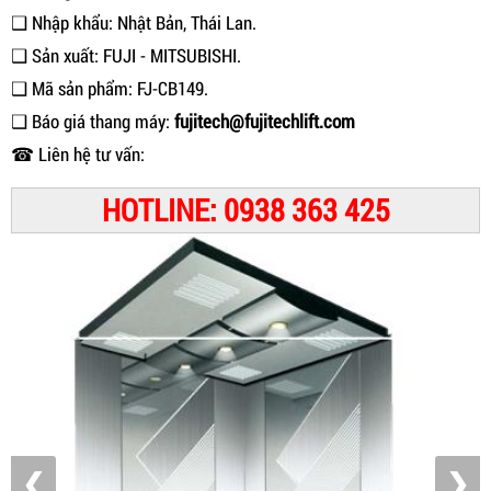
❑ Nhập khẩu: Nhật Bản, Thái Lan.
❑ Sản xuất: FUJI - MITSUBISHI.
❑ Mã sản phẩm: FJ-CB149.
❑ Báo giá thang máy:
fujitech@fujitechlift.com
☎ Liên hệ tư vấn:
HOTLINE: 0938 363 425
❮
❯