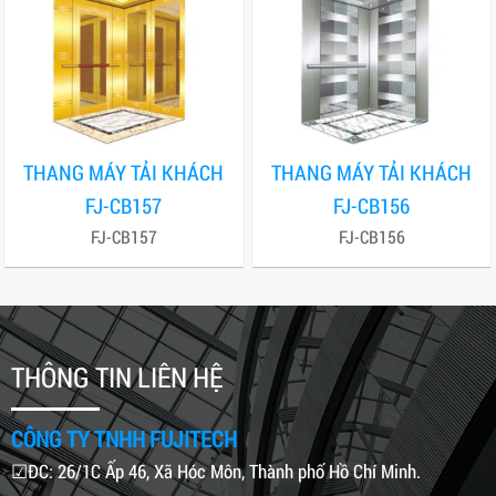
THANG MÁY TẢI KHÁCH
THANG MÁY TẢI KHÁCH
FJ-CB157
FJ-CB156
FJ-CB157
FJ-CB156
THÔNG TIN LIÊN HỆ
CÔNG TY TNHH FUJITECH
☑ĐC: 26/1C Ấp 46, Xã Hóc Môn, Thành phố Hồ Chí Minh.