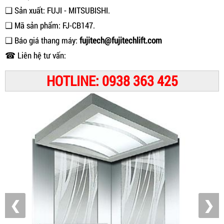
❑ Sản xuất: FUJI - MITSUBISHI.
❑ Mã sản phẩm: FJ-CB147.
❑ Báo giá thang máy:
fujitech@fujitechlift.com
☎ Liên hệ tư vấn:
HOTLINE: 0938 363 425
❮
❯