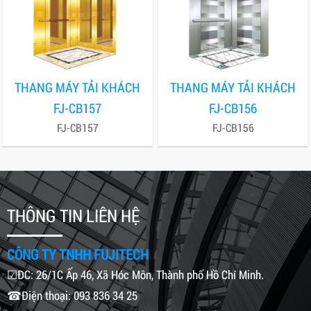
THANG MÁY TẢI KHÁCH
THANG MÁY TẢI KHÁCH
FJ-CB157
FJ-CB156
FJ-CB157
FJ-CB156
THÔNG TIN LIÊN HỆ
CÔNG TY TNHH FUJITECH
☑ĐC: 26/1C Ấp 46, Xã Hóc Môn, Thành phố Hồ Chí Minh.
☎Điện thoại: 093 836 34 25