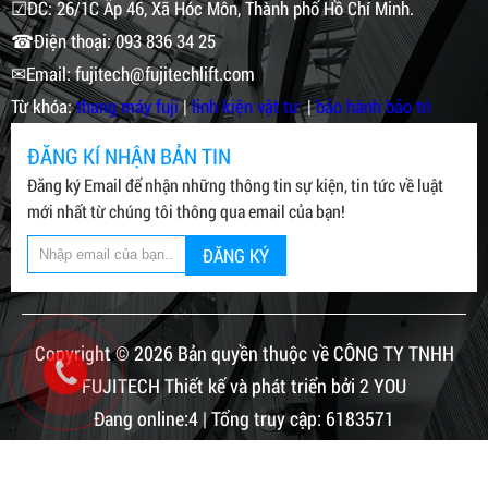
☑ĐC: 26/1C Ấp 46, Xã Hóc Môn, Thành phố Hồ Chí Minh.
☎Điện thoại: 093 836 34 25
✉Email: fujitech@fujitechlift.com
Từ khóa:
thang máy fuji
|
linh kiện vật tư
|
bảo hành bảo trì
ĐĂNG KÍ NHẬN BẢN TIN
Đăng ký Email để nhận những thông tin sự kiện, tin tức về luật
mới nhất từ chúng tôi thông qua email của bạn!
ĐĂNG KÝ
Copyright © 2026 Bản quyền thuộc về CÔNG TY TNHH
FUJITECH Thiết kế và phát triển bởi 2 YOU
Đang online:4 | Tổng truy cập: 6183571