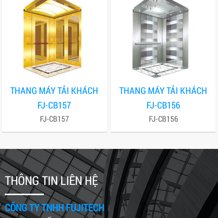
THANG MÁY TẢI KHÁCH
THANG MÁY TẢI KHÁCH
FJ-CB157
FJ-CB156
FJ-CB157
FJ-CB156
THÔNG TIN LIÊN HỆ
CÔNG TY TNHH FUJITECH