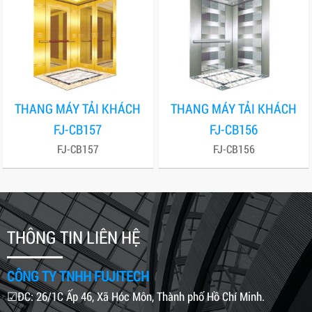
THANG MÁY TẢI KHÁCH
THANG MÁY TẢI KHÁCH
FJ-CB157
FJ-CB156
FJ-CB157
FJ-CB156
THÔNG TIN LIÊN HỆ
CÔNG TY TNHH FUJITECH
☑ĐC: 26/1C Ấp 46, Xã Hóc Môn, Thành phố Hồ Chí Minh.