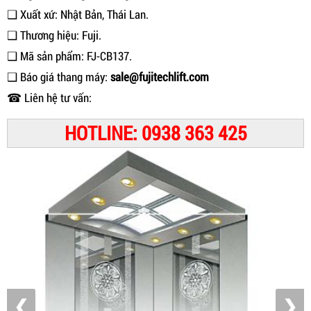
❑ Xuất xứ: Nhật Bản, Thái Lan.
❑ Thương hiệu: Fuji.
❑ Mã sản phẩm: FJ-CB137.
❑ Báo giá thang máy:
sale@fujitechlift.com
☎ Liên hệ tư vấn:
HOTLINE: 0938 363 425
❮
❯