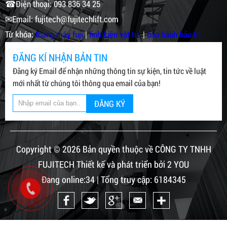
☎Điện thoại: 093 836 34 25
✉Email: fujitech@fujitechlift.com
Từ khóa:
thang máy fuji
|
linh kiện vật tư
|
bảo hành bảo trì
ĐĂNG KÍ NHẬN BẢN TIN
Đăng ký Email để nhận những thông tin sự kiện, tin tức về luật
mới nhất từ chúng tôi thông qua email của bạn!
ĐĂNG KÝ
Copyright © 2026 Bản quyền thuộc về CÔNG TY TNHH
FUJITECH Thiết kế và phát triển bởi 2 YOU
Đang online:34 | Tổng truy cập: 6184345