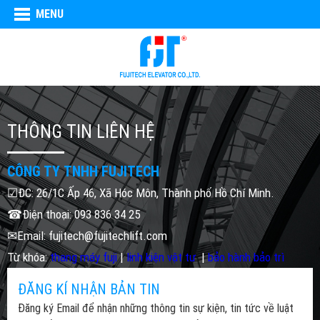
MENU
THÔNG TIN LIÊN HỆ
CÔNG TY TNHH FUJITECH
☑ĐC: 26/1C Ấp 46, Xã Hóc Môn, Thành phố Hồ Chí Minh.
☎Điện thoại: 093 836 34 25
✉Email: fujitech@fujitechlift.com
Từ khóa:
thang máy fuji
|
linh kiện vật tư
|
bảo hành bảo trì
ĐĂNG KÍ NHẬN BẢN TIN
Đăng ký Email để nhận những thông tin sự kiện, tin tức về luật